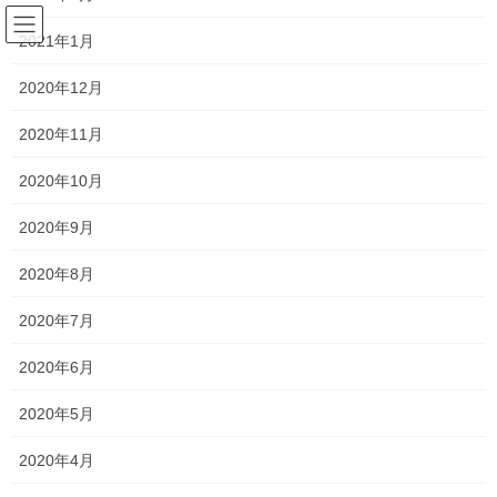
コ
ナ
サラリーマンの日常(競馬を中心
ン
ビ
2021年1月
に)
テ
ゲ
ン
ー
2020年12月
ツ
シ
競馬
へ
ョ
2020年11月
ス
ン
キ
に
2020年10月
HOME
競馬
第60回札幌記念回顧
ッ
移
プ
動
2020年9月
2024年9月3日
/ 最終更新日時 :
2024年9月3日
horseracing-love
2020年8月
競馬
第60回札幌記念回顧
2020年7月
2020年6月
8月18日に行われた第60回札幌記念のレース回顧です。
2020年5月
2020年4月
第60回札幌記念の結果