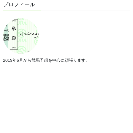
プロフィール
第60回札幌記念の予想結果
2019年6月から競馬予想を中心に頑張ります。
◎ 11番 プログノーシス＜1番人気・4着＞
△ 5番 チャックネイト＜8番人気・8着＞
△ 6番 トップナイフ＜7番人気・6着＞
△ 12番 ノースブリッジ＜5番人気・1着＞
夏競馬も残念でした。一から出直し。