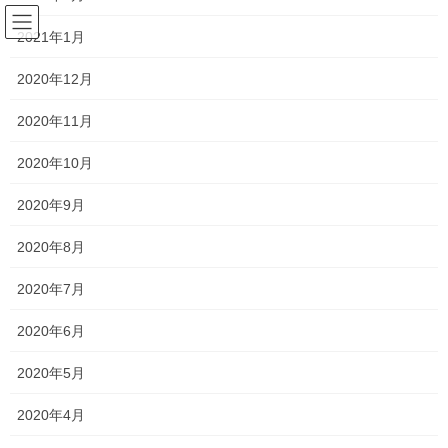
コ
ナ
サラリーマンの日常(競馬を中心
ン
ビ
2021年1月
に)
テ
ゲ
ン
ー
2020年12月
ツ
シ
予想
へ
ョ
2020年11月
ス
ン
キ
に
2020年10月
HOME
競馬
予想
第56回不来方賞
ッ
移
プ
動
2020年9月
2024年9月3日
/ 最終更新日時 :
2024年9月3日
horseracing-love
2020年8月
予想
第56回不来方賞
2020年7月
2020年6月
9月3日に行なわれる第56回不来方賞の予想を行います。
2020年5月
2020年4月
第56回不来方賞の枠順