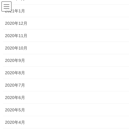
コ
ナ
サラリーマンの日常(競馬を中心
ン
ビ
2021年1月
に)
テ
ゲ
ン
ー
2020年12月
ツ
シ
予想
へ
ョ
2020年11月
ス
ン
キ
に
2020年10月
HOME
競馬
予想
第74回朝日杯セントライト記念
ッ
移
プ
動
2020年9月
2020年9月21日
/ 最終更新日時 :
2020年9月21日
horseracing-love
2020年8月
予想
第74回朝日杯セントライト記念
2020年7月
2020年6月
9月21日に行なわれる第74回朝日杯セントライト記念の予想を行い
ます。
2020年5月
2020年4月