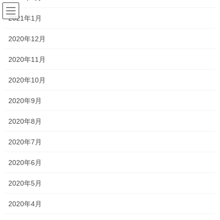
コ
ナ
サラリーマンの日常(競馬を中心
ン
ビ
2021年1月
に)
テ
ゲ
ン
ー
2020年12月
ツ
シ
競馬
へ
ョ
2020年11月
ス
ン
キ
に
2020年10月
HOME
競馬
第25回クラスターカップ回顧
ッ
移
プ
動
2020年9月
2020年8月10日
/ 最終更新日時 :
2020年8月10日
horseracing-love
2020年8月
競馬
第25回クラスターカップ回顧
2020年7月
2020年6月
8月10日に行われた第25回クラスターカップのレース回顧です。
2020年5月
2020年4月
第25回クラスターカップの結果