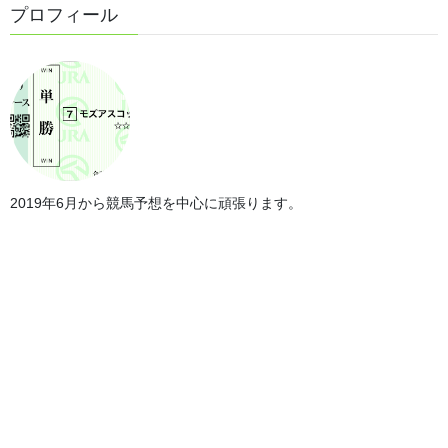
プロフィール
第25回クラスターカップの予想結果
2019年6月から競馬予想を中心に頑張ります。
◎ 1番 ヒロシゲゴールド＜3番人気・2着＞
△ 2番 アユツリオヤジ＜6番人気・7着＞
△ 3番 ブルドックボス＜4番人気・3着＞
△ 5番 ショーム＜5番人気・6着＞
トリガミは残念。