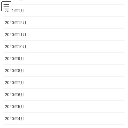
コ
ナ
サラリーマンの日常(競馬を中心
ン
ビ
2021年1月
に)
テ
ゲ
ン
ー
2020年12月
ツ
シ
カシマエスパーダ
へ
ョ
2020年11月
ス
ン
キ
に
2020年10月
HOME
カシマエスパーダ
ッ
移
プ
動
2020年9月
2024年9月25日
2020年8月
競馬
2020年7月
第56回不来方賞回顧
2020年6月
9月3日に行われた第56回不来方賞のレース回顧です。 第56回不来
方賞の結果 結果は以下のとおりです。 第56回不来方賞の予想結果
2020年5月
◎ 4番 カシマエスパーダ＜1番人気・2着＞ △ 1番 サトノフェ
ニックス＜4番人気・3 […]
2020年4月
2024年9月3日