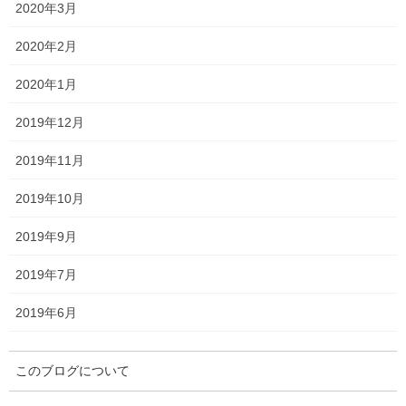
2020年3月
予想
2020年2月
第56回不来方賞
9月3日に行なわれる第56回不来方賞の予想を行います。 第56回不
2020年1月
来方賞の枠順 枠順は以下のとおりです。 第56回不来方賞の傾向
では、レース傾向を見て行きます。 ・過去の血統傾向＜キングマ
2019年12月
ンボ系＞ 過去5年の好走血統 […]
2019年11月
最近の投稿
2019年10月
第70回東京大賞典
2019年9月
2024年12月29日
2019年7月
2019年6月
第69回有馬記念回顧
2024年12月28日
このブログについて