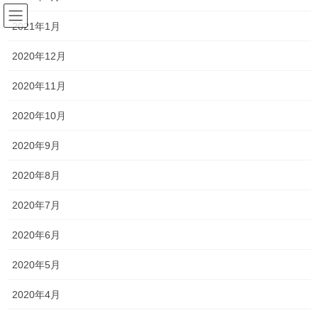
コ
ナ
サラリーマンの日常(競馬を中心
ン
ビ
2021年1月
に)
テ
ゲ
ン
ー
2020年12月
ツ
シ
予想
へ
ョ
2020年11月
ス
ン
キ
に
2020年10月
HOME
競馬
予想
第33回東京スプリント
ッ
移
プ
動
2020年9月
2022年4月20日
/ 最終更新日時 :
2022年4月20日
horseracing-love
2020年8月
予想
第33回東京スプリント
2020年7月
2020年6月
4月20日に行なわれる第33回東京スプリントの予想を行います。
2020年5月
2020年4月
第33回東京スプリントの枠順