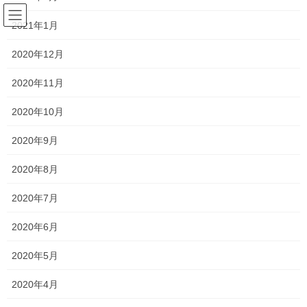
コ
ナ
サラリーマンの日常(競馬を中心
ン
ビ
2021年1月
に)
テ
ゲ
ン
ー
2020年12月
ツ
シ
予想
へ
ョ
2020年11月
ス
ン
キ
に
2020年10月
HOME
競馬
予想
第15回ヴィクトリアマイル
ッ
移
プ
動
2020年9月
2020年5月17日
/ 最終更新日時 :
2020年5月17日
horseracing-love
2020年8月
予想
第15回ヴィクトリアマイル
2020年7月
2020年6月
5月17日に行なわれる第15回ヴィクトリアマイルの予想を行いま
す。
2020年5月
2020年4月