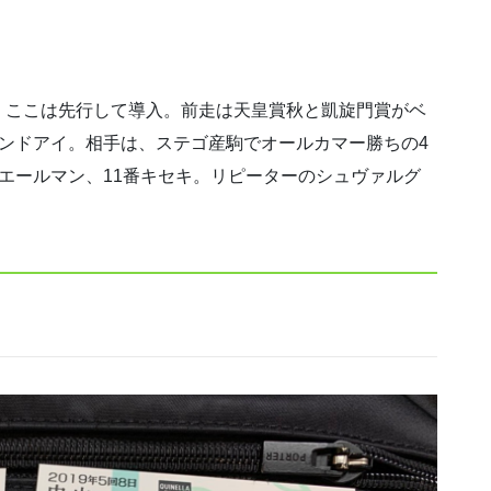
、ここは先行して導入。前走は天皇賞秋と凱旋門賞がベ
ンドアイ。相手は、ステゴ産駒でオールカマー勝ちの4
エールマン、11番キセキ。リピーターのシュヴァルグ