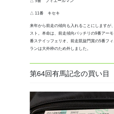
△ 5番 フィエールマン
△ 11番 キセキ
来年から前走の傾向も入れることにしますが
スト。本命は、前走傾向バッチリの9番アーモ
番ステイッフェリオ、前走凱旋門賞の5番フィ
ランは大外枠のため外しました。
第64回有馬記念の買い目