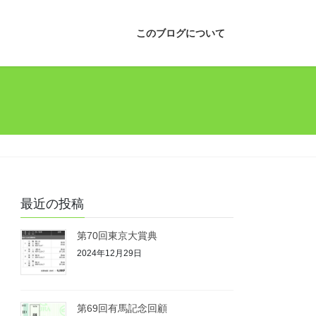
このブログについて
最近の投稿
第70回東京大賞典
2024年12月29日
第69回有馬記念回顧