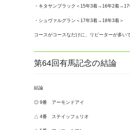
・キタサンブラック＜15年3着→16年2着→17
・シュヴァルグラン＜17年3着→18年3着＞
コースがコースなだけに、リピーターが多い
第64回有馬記念の結論
結論
◎ 9番 アーモンドアイ
△ 4番 ステイッフェリオ