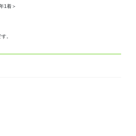
年1着＞
です。