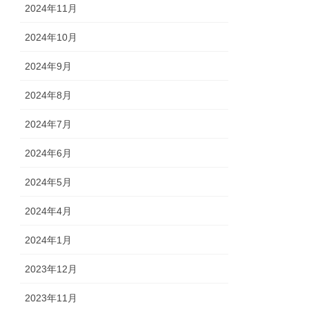
2024年11月
2024年10月
2024年9月
2024年8月
2024年7月
2024年6月
2024年5月
2024年4月
2024年1月
2023年12月
2023年11月