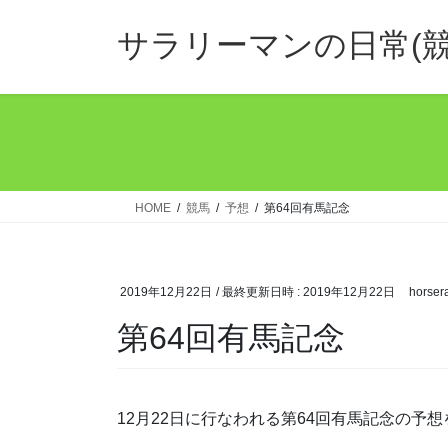
コ
ナ
ン
ビ
サラリーマンの日常(競
テ
ゲ
ン
ー
ツ
シ
へ
ョ
ス
ン
キ
に
ッ
移
HOME
競馬
予想
第64回有馬記念
プ
動
2019年12月22日
/ 最終更新日時 :
2019年12月22日
horser
第64回有馬記念
12月22日に行なわれる第64回有馬記念の予