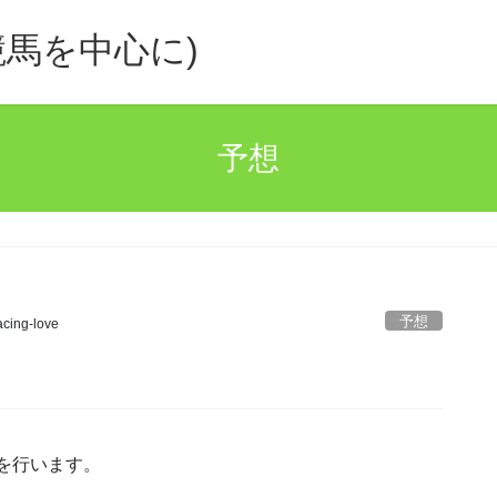
馬を中心に)
予想
予想
acing-love
想を行います。