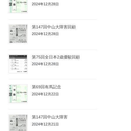
2024年12月28日
第147回中山大障害回顧
2024年12月28日
第75回全日本2歳優駿回顧
2024年12月28日
第69回有馬記念
2024年12月22日
第147回中山大障害
2024年12月21日