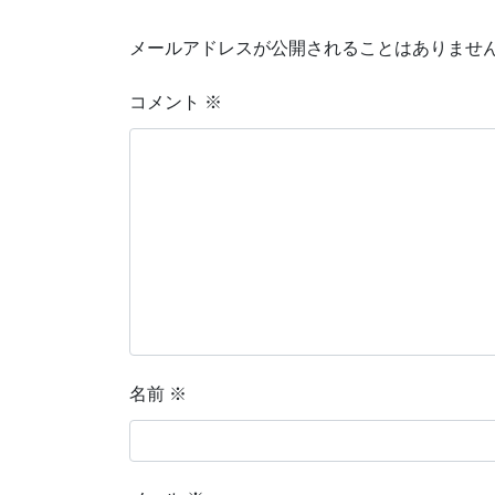
メールアドレスが公開されることはありませ
コメント
※
名前
※