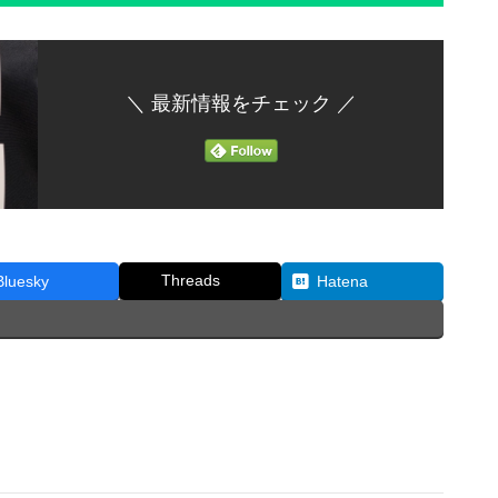
＼ 最新情報をチェック ／
Threads
Bluesky
Hatena