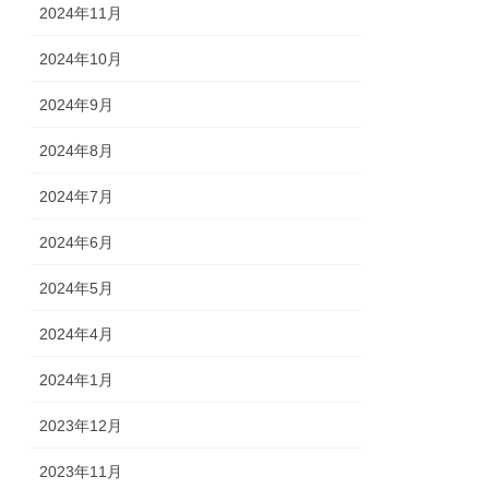
2024年11月
2024年10月
2024年9月
2024年8月
2024年7月
2024年6月
2024年5月
2024年4月
2024年1月
2023年12月
2023年11月