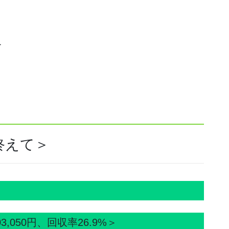
＞
終えて＞
03,050円、回収率26.9%＞