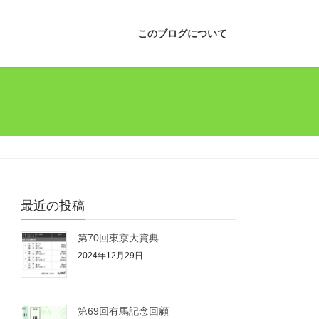
このブログについて
最近の投稿
第70回東京大賞典
2024年12月29日
第69回有馬記念回顧