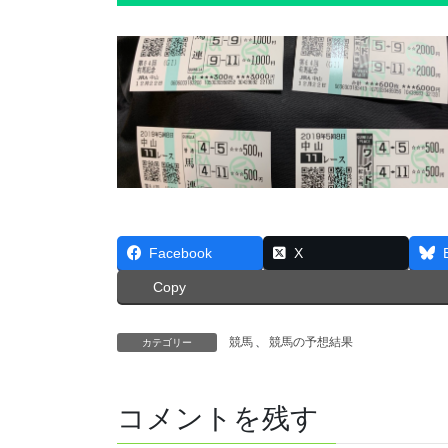
Facebook
X
Copy
競馬
、
競馬の予想結果
カテゴリー
コメントを残す