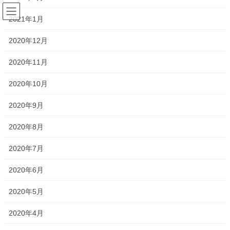
コ
ナ
サラリーマンの日常(競馬を中心
ン
ビ
2021年1月
に)
テ
ゲ
ン
ー
2020年12月
ツ
シ
予想
へ
ョ
2020年11月
ス
ン
キ
に
2020年10月
HOME
競馬
予想
第70回毎日王冠
ッ
移
プ
動
2020年9月
2019年10月6日
/ 最終更新日時 :
2019年10月6日
horseracing-love
2020年8月
予想
第70回毎日王冠
2020年7月
2020年6月
10月6日に行なわれる第70回毎日王冠の予想を行います。
2020年5月
2020年4月
第70回毎日王冠の枠順