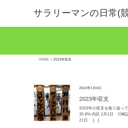
コ
ナ
ン
ビ
サラリーマンの日常(競
テ
ゲ
ン
ー
ツ
シ
へ
ョ
ス
ン
キ
に
ッ
移
HOME
2023年収支
プ
動
2024年1月4日
2023年収支
2023年の収支を振り返ってみま
35.8% 内訳 2月1日 川崎
21日 […]