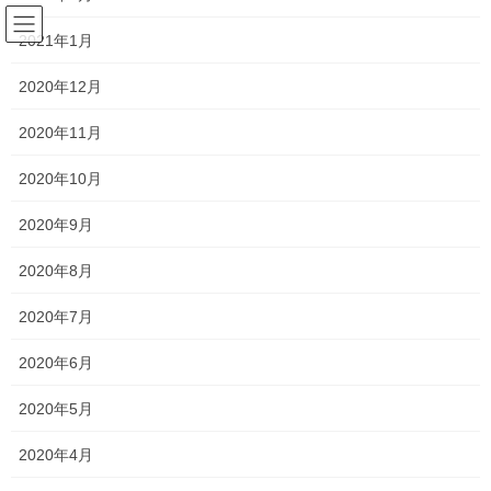
コ
ナ
サラリーマンの日常(競馬を中心
ン
ビ
2021年1月
に)
テ
ゲ
ン
ー
2020年12月
ツ
シ
ヒーローコール
へ
ョ
2020年11月
ス
ン
キ
に
2020年10月
HOME
ヒーローコール
ッ
移
プ
動
2020年9月
2023年5月10日
2020年8月
未分類
2020年7月
第68回羽田盃
2020年6月
5月10日に行なわれる第68回羽田盃の予想を行います。 第68回羽
田盃の枠順 枠順は以下のとおりです。 第68回羽田盃の傾向 で
2020年5月
は、レース傾向を見て行きます。 ・過去の血統傾向＜エーピーイ
ンディ系、ストームバード系＞ 過 […]
2020年4月