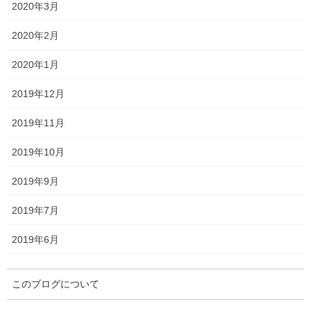
2020年3月
予想
2020年2月
第70回エンプレス杯
5月8日に行なわれる第70回エンプレス杯の予想を行います。 第70
2020年1月
回エンプレス杯の枠順 枠順は以下のとおりです。 第70回エンプレ
ス杯の傾向 では、レース傾向を見て行きます。 ・過去の血統傾向
2019年12月
＜エーピーインディ系＞ 過去 […]
2019年11月
2022年3月20日
2019年10月
競馬
2019年9月
第68回エンプレス杯回顧
3月2日に行われた第68回エンプレス杯のレース回顧です。 第68回
2019年7月
エンプレス杯の結果 結果は以下のとおりです。 第68回エンプレス
杯の予想結果 ◎ 4番 ショウナンナデシコ＜1番人気・1着＞ △ 3
2019年6月
番 メモリーコウ＜8番 […]
このブログについて
2022年3月2日
予想