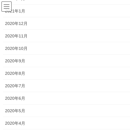
コ
ナ
サラリーマンの日常(競馬を中心
ン
ビ
2021年1月
に)
テ
ゲ
ン
ー
2020年12月
ツ
シ
エンプレス杯
へ
ョ
2020年11月
ス
ン
キ
に
2020年10月
HOME
エンプレス杯
ッ
移
プ
動
2020年9月
2024年6月2日
2020年8月
競馬
2020年7月
第70回エンプレス杯回顧
2020年6月
5月8日に行われた第70回エンプレス杯のレース回顧です。 第70回
エンプレス杯の結果 結果は以下のとおりです。 第70回エンプレス
2020年5月
杯の予想結果 ◎ 4番 グランブリッジ＜3番人気・2着＞ ⚪︎ 5番
ライオ […]
2020年4月
2024年5月8日