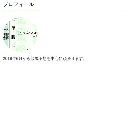
プロフィール
第68回エンプレス杯
3月2日に行なわれる第68回エンプレス杯の予想を行います。 第68
回エンプレス杯の枠順 枠順は以下のとおりです。 第68回エンプレ
ス杯の傾向 では、レース傾向を見て行きます。 ・過去の血統傾向
＜特になし＞ 過去5年の好走 […]
2021年3月4日
競馬
2019年6月から競馬予想を中心に頑張ります。
第67回エンプレス杯回顧
3月4日に行われた第67回エンプレス杯のレース回顧です。 第67回
エンプレス杯の結果 結果は以下のとおりです。 第67回エンプレス
杯の予想結果 ◎ 11番 マルシュロレーヌ＜1番人気・1着＞ △ 2
番 レーヌブランシュ＜ […]
2021年3月4日
予想
第67回エンプレス杯